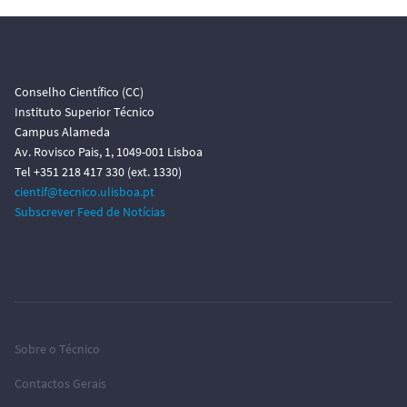
o
Conselho Científico (CC)
Instituto Superior Técnico
Campus Alameda
Av. Rovisco Pais, 1, 1049-001 Lisboa
Tel +351 218 417 330 (ext. 1330)
cientif@tecnico.ulisboa.pt
Subscrever Feed de Notícias
Sobre o Técnico
Contactos Gerais