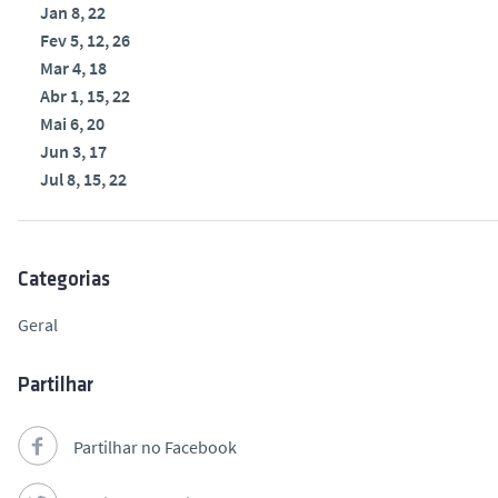
Jan 8, 22

o
Fev 5, 12, 26

Mar 4, 18

Abr 1, 15, 22

Mai 6, 20

Jun 3, 17

Jul 8, 15, 22
Categorias
Geral
Partilhar
Partilhar no Facebook