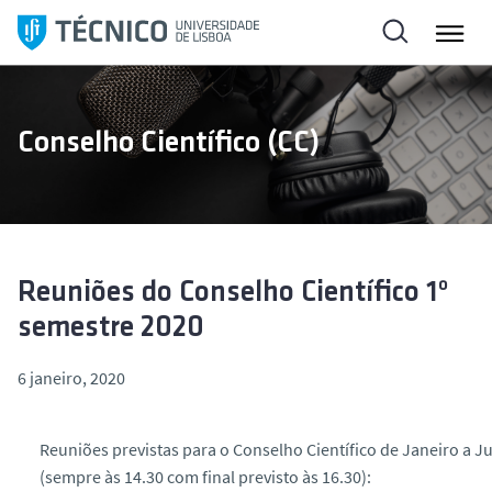
S
a
l
t
a
Conselho Científico (CC)
r
p
a
r
a
o
Reuniões do Conselho Científico 1º
c
semestre 2020
o
n
6 janeiro, 2020
t
e
Reuniões previstas para o Conselho Científico de Janeiro a Ju
ú
d