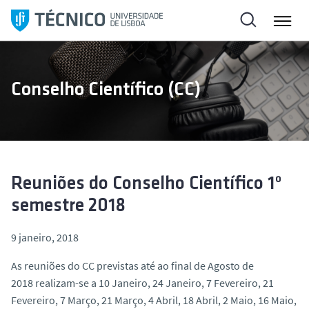
S
a
l
t
a
Conselho Científico (CC)
r
p
a
r
a
o
Reuniões do Conselho Científico 1º
c
semestre 2018
o
n
9 janeiro, 2018
t
As reuniões do CC previstas até ao final de Agosto de
e
2018 realizam-se a 10 Janeiro, 24 Janeiro, 7 Fevereiro, 21
ú
Fevereiro, 7 Março, 21 Março, 4 Abril, 18 Abril, 2 Maio, 16 Maio,
d